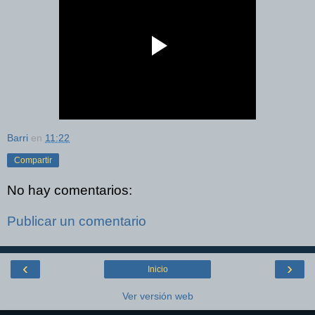
Barri
en
11:22
Compartir
No hay comentarios:
Publicar un comentario
‹
›
Inicio
Ver versión web